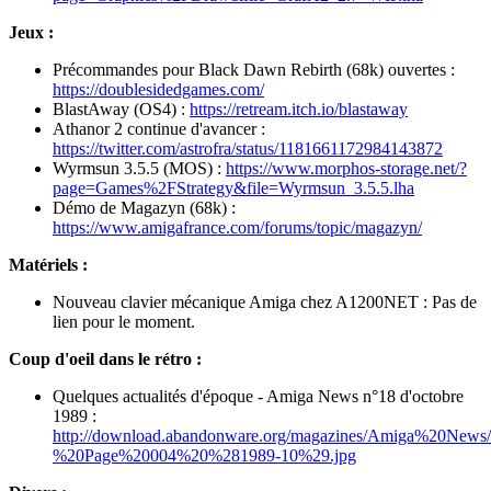
Jeux :
Précommandes pour Black Dawn Rebirth (68k) ouvertes :
https://doublesidedgames.com/
BlastAway (OS4) :
https://retream.itch.io/blastaway
Athanor 2 continue d'avancer :
https://twitter.com/astrofra/status/1181661172984143872
Wyrmsun 3.5.5 (MOS) :
https://www.morphos-storage.net/?
page=Games%2FStrategy&file=Wyrmsun_3.5.5.lha
Démo de Magazyn (68k) :
https://www.amigafrance.com/forums/topic/magazyn/
Matériels :
Nouveau clavier mécanique Amiga chez A1200NET : Pas de
lien pour le moment.
Coup d'oeil dans le rétro :
Quelques actualités d'époque - Amiga News n°18 d'octobre
1989 :
http://download.abandonware.org/magazines/Amiga%20Ne
%20Page%20004%20%281989-10%29.jpg