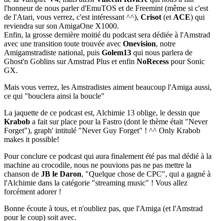
l'honneur de nous parler d'EmuTOS et de Freemint (même si c'est
de l'Atari, vous verrez, c'est intéressant ^^),
Crisot
(et
ACE
) qui
reviendra sur son AmigaOne X1000.
Enfin, la grosse dernière moitié du podcast sera dédiée à l'Amstrad
avec une transition toute trouvée avec
Onevision
, notre
Amigamstradiste national, puis
Golem13
qui nous parlera de
Ghost'n Goblins sur Amstrad Plus et enfin
NoRecess
pour Sonic
GX.
Mais vous verrez, les Amstradistes aiment beaucoup l'Amiga aussi,
ce qui "bouclera ainsi la boucle"
La jaquette de ce podcast est, Alchimie 13 oblige, le dessin que
Krabob
a fait sur place pour la Fastro (dont le thème était "Never
Forget"), graph' intitulé "Never Guy Forget" ! ^^ Only Krabob
makes it possible!
Pour conclure ce podcast qui aura finalement été pas mal dédié à la
machine au crocodile, nous ne pouvions pas ne pas mettre la
chanson de
JB le Daron
, "Quelque chose de CPC", qui a gagné à
l'Alchimie dans la catégorie "streaming music" ! Vous allez
forcément adorer !
Bonne écoute à tous, et n'oubliez pas, que l'Amiga (et l'Amstrad
pour le coup) soit avec.