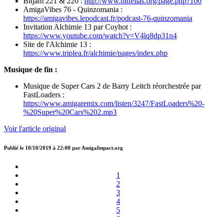
Bitjam 221 & 220 :
http://www.bitfellas.org/page.php?100
AmigaVibes 76 - Quinzomania :
https://amigavibes.lepodcast.fr/podcast-76-quinzomania
Invitation Alchimie 13 par Coyhot :
https://www.youtube.com/watch?v=V4lq8dp31n4
Site de l'Alchimie 13 :
https://www.triplea.fr/alchimie/pages/index.php
Musique de fin :
Musique de Super Cars 2 de Barry Leitch réorchestrée par
FastLoaders :
https://www.amigaremix.com/listen/3247/FastLoaders%20-
%20Super%20Cars%202.mp3
Voir l'article original
Publié le
10/10/2019 à 22:00
par
AmigaImpact.org
1
2
3
4
5