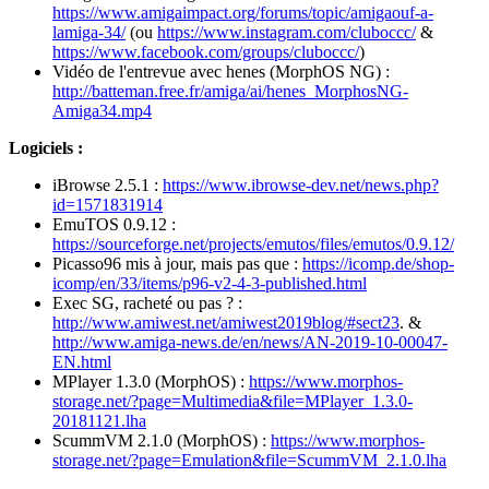
https://www.amigaimpact.org/forums/topic/amigaouf-a-
lamiga-34/
(ou
https://www.instagram.com/cluboccc/
&
https://www.facebook.com/groups/cluboccc/
)
Vidéo de l'entrevue avec henes (MorphOS NG) :
http://batteman.free.fr/amiga/ai/henes_MorphosNG-
Amiga34.mp4
Logiciels :
iBrowse 2.5.1 :
https://www.ibrowse-dev.net/news.php?
id=1571831914
EmuTOS 0.9.12 :
https://sourceforge.net/projects/emutos/files/emutos/0.9.12/
Picasso96 mis à jour, mais pas que :
https://icomp.de/shop-
icomp/en/33/items/p96-v2-4-3-published.html
Exec SG, racheté ou pas ? :
http://www.amiwest.net/amiwest2019blog/#sect23
. &
http://www.amiga-news.de/en/news/AN-2019-10-00047-
EN.html
MPlayer 1.3.0 (MorphOS) :
https://www.morphos-
storage.net/?page=Multimedia&file=MPlayer_1.3.0-
20181121.lha
ScummVM 2.1.0 (MorphOS) :
https://www.morphos-
storage.net/?page=Emulation&file=ScummVM_2.1.0.lha