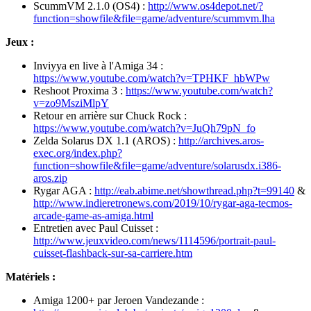
ScummVM 2.1.0 (OS4) :
http://www.os4depot.net/?
function=showfile&file=game/adventure/scummvm.lha
Jeux :
Inviyya en live à l'Amiga 34 :
https://www.youtube.com/watch?v=TPHKF_hbWPw
Reshoot Proxima 3 :
https://www.youtube.com/watch?
v=zo9MsziMlpY
Retour en arrière sur Chuck Rock :
https://www.youtube.com/watch?v=JuQh79pN_fo
Zelda Solarus DX 1.1 (AROS) :
http://archives.aros-
exec.org/index.php?
function=showfile&file=game/adventure/solarusdx.i386-
aros.zip
Rygar AGA :
http://eab.abime.net/showthread.php?t=99140
&
http://www.indieretronews.com/2019/10/rygar-aga-tecmos-
arcade-game-as-amiga.html
Entretien avec Paul Cuisset :
http://www.jeuxvideo.com/news/1114596/portrait-paul-
cuisset-flashback-sur-sa-carriere.htm
Matériels :
Amiga 1200+ par Jeroen Vandezande :