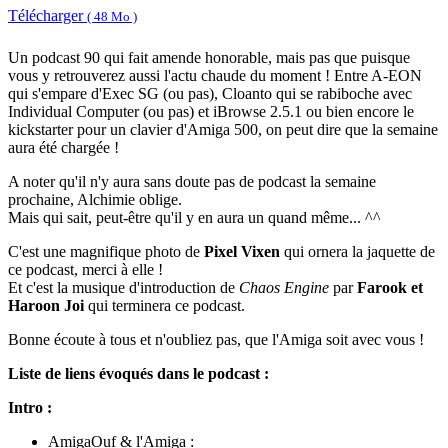
Télécharger
( 48 Mo )
Un podcast 90 qui fait amende honorable, mais pas que puisque
vous y retrouverez aussi l'actu chaude du moment ! Entre A-EON
qui s'empare d'Exec SG (ou pas), Cloanto qui se rabiboche avec
Individual Computer (ou pas) et iBrowse 2.5.1 ou bien encore le
kickstarter pour un clavier d'Amiga 500, on peut dire que la semaine
aura été chargée !
A noter qu'il n'y aura sans doute pas de podcast la semaine
prochaine, Alchimie oblige.
Mais qui sait, peut-être qu'il y en aura un quand même... ^^
C'est une magnifique photo de
Pixel Vixen
qui ornera la jaquette de
ce podcast, merci à elle !
Et c'est la musique d'introduction de
Chaos Engine
par
Farook et
Haroon Joi
qui terminera ce podcast.
Bonne écoute à tous et n'oubliez pas, que l'Amiga soit avec vous !
Liste de liens évoqués dans le podcast :
Intro :
AmigaOuf & l'Amiga :