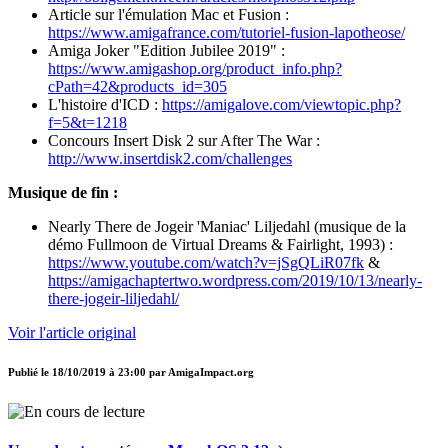
Article sur l'émulation Mac et Fusion :
https://www.amigafrance.com/tutoriel-fusion-lapotheose/
Amiga Joker "Edition Jubilee 2019" :
https://www.amigashop.org/product_info.php?
cPath=42&products_id=305
L'histoire d'ICD :
https://amigalove.com/viewtopic.php?
f=5&t=1218
Concours Insert Disk 2 sur After The War :
http://www.insertdisk2.com/challenges
Musique de fin :
Nearly There de Jogeir 'Maniac' Liljedahl (musique de la
démo Fullmoon de Virtual Dreams & Fairlight, 1993) :
https://www.youtube.com/watch?v=jSgQLiR07fk
&
https://amigachaptertwo.wordpress.com/2019/10/13/nearly-
there-jogeir-liljedahl/
Voir l'article original
Publié le
18/10/2019 à 23:00
par
AmigaImpact.org