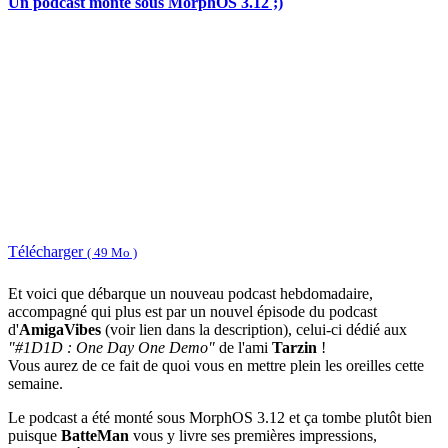
Un podcast monté sous MorphOS 3.12 ;)
Télécharger
( 49 Mo )
Et voici que débarque un nouveau podcast hebdomadaire,
accompagné qui plus est par un nouvel épisode du podcast
d'
AmigaVibes
(voir lien dans la description), celui-ci dédié aux
"#1D1D : One Day One Demo"
de l'ami
Tarzin
!
Vous aurez de ce fait de quoi vous en mettre plein les oreilles cette
semaine.
Le podcast a été monté sous MorphOS 3.12 et ça tombe plutôt bien
puisque
BatteMan
vous y livre ses premières impressions,