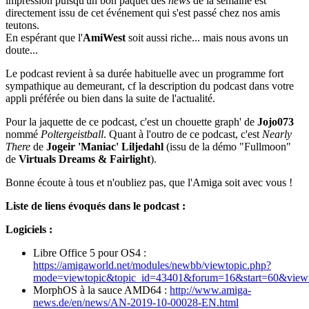
impression puisqu'un bon paquet des
news
de la semaine est
directement issu de cet événement qui s'est passé chez nos amis
teutons.
En espérant que l'
AmiWest
soit aussi riche... mais nous avons un
doute...
Le podcast revient à sa durée habituelle avec un programme fort
sympathique au demeurant, cf la description du podcast dans votre
appli préférée ou bien dans la suite de l'actualité.
Pour la jaquette de ce podcast, c'est un chouette graph' de
Jojo073
nommé
Poltergeistball
. Quant à l'outro de ce podcast, c'est
Nearly
There
de
Jogeir 'Maniac' Liljedahl
(issu de la démo "Fullmoon"
de
Virtuals Dreams & Fairlight
).
Bonne écoute à tous et n'oubliez pas, que l'Amiga soit avec vous !
Liste de liens évoqués dans le podcast :
Logiciels :
Libre Office 5 pour OS4 :
https://amigaworld.net/modules/newbb/viewtopic.php?
mode=viewtopic&topic_id=43401&forum=16&start=60&view
MorphOS à la sauce AMD64 :
http://www.amiga-
news.de/en/news/AN-2019-10-00028-EN.html