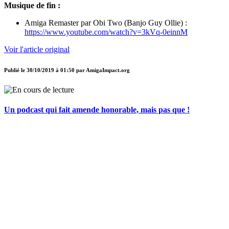
Musique de fin :
Amiga Remaster par Obi Two (Banjo Guy Ollie) :
https://www.youtube.com/watch?v=3kVq-0einnM
Voir l'article original
Publié le
30/10/2019 à 01:50
par
AmigaImpact.org
Un podcast qui fait amende honorable, mais pas que !