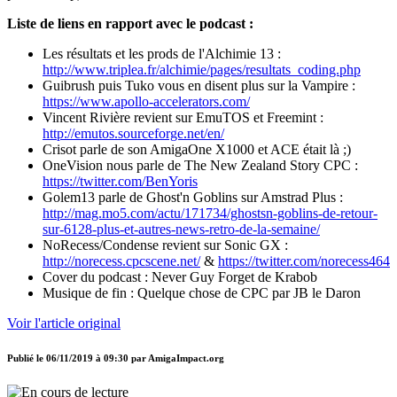
Liste de liens en rapport avec le podcast :
Les résultats et les prods de l'Alchimie 13 :
http://www.triplea.fr/alchimie/pages/resultats_coding.php
Guibrush puis Tuko vous en disent plus sur la Vampire :
https://www.apollo-accelerators.com/
Vincent Rivière revient sur EmuTOS et Freemint :
http://emutos.sourceforge.net/en/
Crisot parle de son AmigaOne X1000 et ACE était là ;)
OneVision nous parle de The New Zealand Story CPC :
https://twitter.com/BenYoris
Golem13 parle de Ghost'n Goblins sur Amstrad Plus :
http://mag.mo5.com/actu/171734/ghostsn-goblins-de-retour-
sur-6128-plus-et-autres-news-retro-de-la-semaine/
NoRecess/Condense revient sur Sonic GX :
http://norecess.cpcscene.net/
&
https://twitter.com/norecess464
Cover du podcast : Never Guy Forget de Krabob
Musique de fin : Quelque chose de CPC par JB le Daron
Voir l'article original
Publié le
06/11/2019 à 09:30
par
AmigaImpact.org