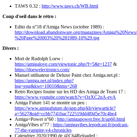
TAWS 0.32 :
http://www.taws.ch/WB.html
Coup d'oeil dans le rétro :
Edito du n°18 d'Amiga News (octobre 1989) :
http://download.abandonware.org/magazines/Amiga%20Ne
%20Page%20003%20%281989-10%29.jpg
Divers :
Mort de Rudolph Loew :
https://amigalove.com/viewtopic.php?f=5&t=1237
&
https://rloewelectronics.com/
Manuel utilisateur de Deluxe Paint chez Amiga.net.pl :
https://amiga.net.pl/index.php?
lng=eng&kwt=10010&tms=268
Retro Recipes fouine sur les HD des Amiga de Team 17 :
https://www.youtube.com/watch?v=OzXC2nA-evA
Amiga Future 141 se montre un peu :
https://www.amigafuture.de/app.php/kb/viewarticle?
a=5627&sid=ccbb7741bac722519dd4f0d5e70c4be4
Amiga=Power n°60 :
http://amigapower.free.fr/ap60.html
AmigaVibes n°77 :
https://amigavibes.lepodcast.fr/podcast-
77-the-vampire-v4-chronicles
Calendrier 2020/1990 de @C64Reloaded :