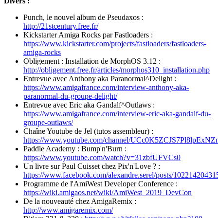
Divers :
Punch, le nouvel album de Pseudaxos :
http://21stcentury.free.fr/
Kickstarter Amiga Rocks par Fastloaders :
https://www.kickstarter.com/projects/fastloaders/fastloaders-
amiga-rocks
Obligement : Installation de MorphOS 3.12 :
http://obligement.free.fr/articles/morphos310_installation.php
Entrevue avec Anthony aka Paranormal^Delight :
https://www.amigafrance.com/interview-anthony-aka-
paranormal-du-groupe-delight/
Entrevue avec Eric aka Gandalf^Outlaws :
https://www.amigafrance.com/interview-eric-aka-gandalf-du-
groupe-outlaws/
Chaîne Youtube de Jel (tutos assembleur) :
https://www.youtube.com/channel/UCc0K5ZCJS7Pl8lpExN
Paddle Academy : Bump'n'Burn :
https://www.youtube.com/watch?v=31zbfUFVCs0
Un livre sur Paul Cuisset chez Pix'n'Love ? :
https://www.facebook.com/alexandre.serel/posts/1022142043
Programme de l'AmiWest Developer Conference :
https://wiki.amigaos.net/wiki/AmiWest_2019_DevCon
De la nouveauté chez AmigaRemix :
http://www.amigaremix.com/