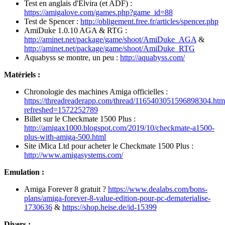
Test en anglais d'Elvira (et ADF) :
https://amigalove.com/games.php?game_id=88
Test de Spencer :
http://obligement.free.fr/articles/spencer.php
AmiDuke 1.0.10 AGA & RTG :
http://aminet.net/package/game/shoot/AmiDuke_AGA
&
http://aminet.net/package/game/shoot/AmiDuke_RTG
Aquabyss se montre, un peu :
http://aquabyss.com/
Matériels :
Chronologie des machines Amiga officielles :
https://threadreaderapp.com/thread/1165403051596898304.htm
refreshed=1572252789
Billet sur le Checkmate 1500 Plus :
http://amigax1000.blogspot.com/2019/10/checkmate-a1500-
plus-with-amiga-500.html
Site iMica Ltd pour acheter le Checkmate 1500 Plus :
http://www.amigasystems.com/
Emulation :
Amiga Forever 8 gratuit ?
https://www.dealabs.com/bons-
plans/amiga-forever-8-value-edition-pour-pc-dematerialise-
1730636
&
https://shop.heise.de/id-15399
Divers :