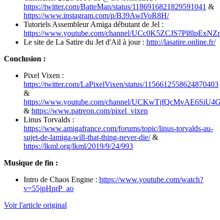
https://twitter.com/BatteMan/status/1186916821829591041
&
https://www.instagram.com/p/B39AwlVoR8H/
Tutoriels Assembleur Amiga débutant de Jel :
https://www.youtube.com/channel/UCc0K5ZCJS7Pl8lpExN
Le site de La Satire du Jet d'Ail à jour :
http://lasatire.online.fr/
Conclusion :
Pixel Vixen :
https://twitter.com/LaPixelVixen/status/1156612558624870403
&
https://www.youtube.com/channel/UCKwTjfQcMvAE6SiU
&
https://www.patreon.com/pixel_vixen
Linus Torvalds :
https://www.amigafrance.com/forums/topic/linus-torvalds-au-
sujet-de-lamiga-will-that-thing-never-die/
&
https://lkml.org/lkml/2019/9/24/993
Musique de fin :
Intro de Chaos Engine :
https://www.youtube.com/watch?
v=55jpHprP_ao
Voir l'article original