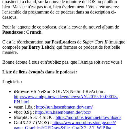
quasiment à chaud, sur la nouvelle mouture de l'OS au papillon
bleu. Mais ce n'est pas tout, bien évidemment ! Vous retrouverez
l'ensemble du programme de ce podcast dans sa description ci-
dessous.
Pour la jaquette de ce podcast, c'est la cover du nouvel album de
Pseudaxos
:
Crunch
.
C'est la réorchestration par
FastLoaders
de
Super Cars II
(musique
composée par
Barry Leitch
) qui fermera ce podcast de fort belle
manière.
Bonne écoute à tous et n'oubliez pas, que l'Amiga soit avec vous !
Liste de liens évoqués dans le podcast :
Logiciels :
iBrowse VS NetSurf SDL VS NetSurf ReAction :
http://www.amiga-news.de/en/news/AN-2019-10-00018-
EN.html
vasm 1.8g :
http://sun.hasenbraten.de/vasm/
vbcc 0.9g :
http://sun.hasenbraten.de/vbcc/
MorphOS 3.14 SDK :
https://morphos-team.net/downloads
GrafX2 2.7 (MOS) :
https://www.morphos-storage.net/?
page=Graphics%2FDraw&file=GrafX2_2.7_WIP.lha