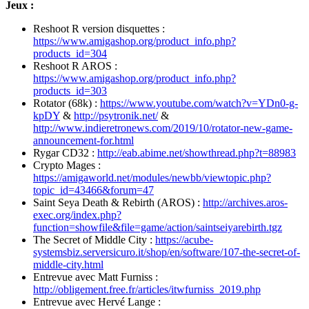
Jeux :
Reshoot R version disquettes :
https://www.amigashop.org/product_info.php?
products_id=304
Reshoot R AROS :
https://www.amigashop.org/product_info.php?
products_id=303
Rotator (68k) :
https://www.youtube.com/watch?v=YDn0-g-
kpDY
&
http://psytronik.net/
&
http://www.indieretronews.com/2019/10/rotator-new-game-
announcement-for.html
Rygar CD32 :
http://eab.abime.net/showthread.php?t=88983
Crypto Mages :
https://amigaworld.net/modules/newbb/viewtopic.php?
topic_id=43466&forum=47
Saint Seya Death & Rebirth (AROS) :
http://archives.aros-
exec.org/index.php?
function=showfile&file=game/action/saintseiyarebirth.tgz
The Secret of Middle City :
https://acube-
systemsbiz.serversicuro.it/shop/en/software/107-the-secret-of-
middle-city.html
Entrevue avec Matt Furniss :
http://obligement.free.fr/articles/itwfurniss_2019.php
Entrevue avec Hervé Lange :