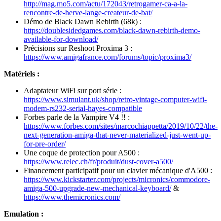
http://mag.mo5.com/actu/172043/retrogamer-ca-a-la-
rencontre-de-herve-lange-createur-de-bat/
Démo de Black Dawn Rebirth (68k) :
https://doublesidedgames.com/black-dawn-rebirth-demo-
available-for-download/
Précisions sur Reshoot Proxima 3 :
https://www.amigafrance.com/forums/topic/proxima3/
Matériels :
Adaptateur WiFi sur port série :
https://www.simulant.uk/shop/retro-vintage-computer-wifi-
modem-rs232-serial-hayes-compatible
Forbes parle de la Vampire V4 !! :
https://www.forbes.com/sites/marcochiappetta/2019/10/22/the-
next-generation-amiga-that-never-materialized-just-went-up-
for-pre-order/
Une coque de protection pour A500 :
https://www.relec.ch/fr/produit/dust-cover-a500/
Financement participatif pour un clavier mécanique d'A500 :
https://www.kickstarter.com/projects/micronics/commodore-
amiga-500-upgrade-new-mechanical-keyboard/
&
https://www.themicronics.com/
Emulation :