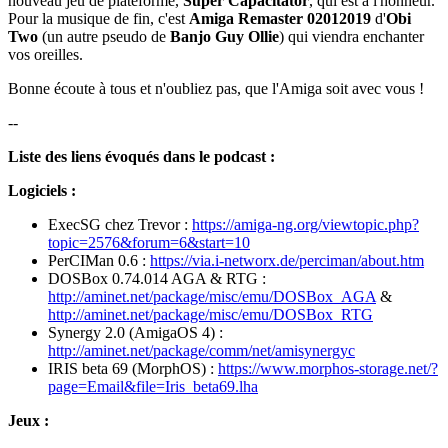
nouveau jeu de plateforme,
Super Capacitator
, qui est à l'honneur.
Pour la musique de fin, c'est
Amiga Remaster 02012019
d'
Obi
Two
(un autre pseudo de
Banjo Guy Ollie
) qui viendra enchanter
vos oreilles.
Bonne écoute à tous et n'oubliez pas, que l'Amiga soit avec vous !
--
Liste des liens évoqués dans le podcast :
Logiciels :
ExecSG chez Trevor :
https://amiga-ng.org/viewtopic.php?
topic=2576&forum=6&start=10
PerCIMan 0.6 :
https://via.i-networx.de/perciman/about.htm
DOSBox 0.74.014 AGA & RTG :
http://aminet.net/package/misc/emu/DOSBox_AGA
&
http://aminet.net/package/misc/emu/DOSBox_RTG
Synergy 2.0 (AmigaOS 4) :
http://aminet.net/package/comm/net/amisynergyc
IRIS beta 69 (MorphOS) :
https://www.morphos-storage.net/?
page=Email&file=Iris_beta69.lha
Jeux :