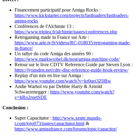
Financement participatif pour Amiga Rocks :
https://www.kickstarter.com/projects/fastloaders/fastloaders-
amiga-rocks
Conférences de l'Alchimie 13 :
https://www.triplea.fr/alchimie/pages/conferences.php
Retrogaming made in France sur Arte :
https://www.arte.tv/fr/videos/RC-018035/retrogaming-made-
in-france/
Un rallye du code Amiga des années 90 :
https://www.markwrobel.dk/post/amiga-machine-code/
Retour sur le livre CDTV Reference Guide par Steven Lyon :
https://lyonsden.net/cdtv-disc-reference-guide-book-review/
Replay d'un mix en live sur Amiga :
https://www.youtube.com/watch?v=kr0qei3Z0Bw
Andie Warhol vu par Debbie Harry & Arnold
Schwarzenegger :
https://www.youtube.com/watch?
v=hRo2ruetSDE
Conclusion :
Super Capacitator :
http://www.xente.mundo-
r.com/jojo073/pages/capacitator.html
&
https://www.amigafrance.com/forums/topic/capacitor/