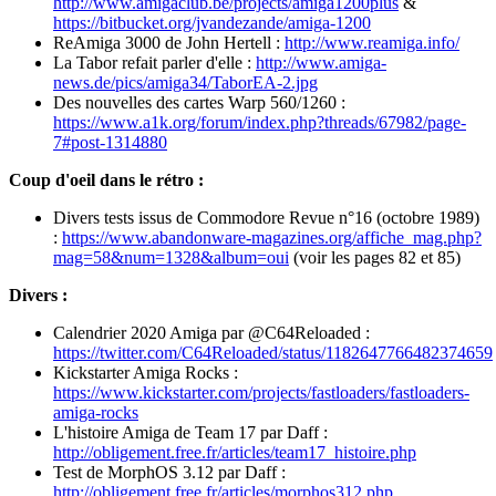
http://www.amigaclub.be/projects/amiga1200plus
&
https://bitbucket.org/jvandezande/amiga-1200
ReAmiga 3000 de John Hertell :
http://www.reamiga.info/
La Tabor refait parler d'elle :
http://www.amiga-
news.de/pics/amiga34/TaborEA-2.jpg
Des nouvelles des cartes Warp 560/1260 :
https://www.a1k.org/forum/index.php?threads/67982/page-
7#post-1314880
Coup d'oeil dans le rétro :
Divers tests issus de Commodore Revue n°16 (octobre 1989)
:
https://www.abandonware-magazines.org/affiche_mag.php?
mag=58&num=1328&album=oui
(voir les pages 82 et 85)
Divers :
Calendrier 2020 Amiga par @C64Reloaded :
https://twitter.com/C64Reloaded/status/1182647766482374659
Kickstarter Amiga Rocks :
https://www.kickstarter.com/projects/fastloaders/fastloaders-
amiga-rocks
L'histoire Amiga de Team 17 par Daff :
http://obligement.free.fr/articles/team17_histoire.php
Test de MorphOS 3.12 par Daff :
http://obligement.free.fr/articles/morphos312.php