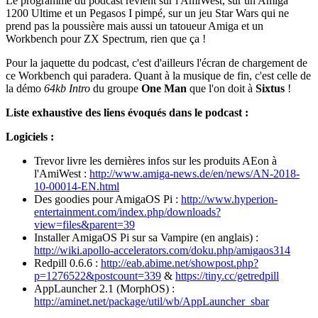
Le programme du podcast revient sur l'AmiWest, sur un Amiga
1200 Ultime et un Pegasos I pimpé, sur un jeu Star Wars qui ne
prend pas la poussière mais aussi un tatoueur Amiga et un
Workbench pour ZX Spectrum, rien que ça !
Pour la jaquette du podcast, c'est d'ailleurs l'écran de chargement de
ce Workbench qui paradera. Quant à la musique de fin, c'est celle de
la démo
64kb Intro
du groupe
One Man
que l'on doit à
Sixtus
!
Liste exhaustive des liens évoqués dans le podcast :
Logiciels :
Trevor livre les dernières infos sur les produits AEon à
l'AmiWest :
http://www.amiga-news.de/en/news/AN-2018-
10-00014-EN.html
Des goodies pour AmigaOS Pi :
http://www.hyperion-
entertainment.com/index.php/downloads?
view=files&parent=39
Installer AmigaOS Pi sur sa Vampire (en anglais) :
http://wiki.apollo-accelerators.com/doku.php/amigaos314
Redpill 0.6.6 :
http://eab.abime.net/showpost.php?
p=1276522&postcount=339
&
https://tiny.cc/getredpill
AppLauncher 2.1 (MorphOS) :
http://aminet.net/package/util/wb/AppLauncher_sbar