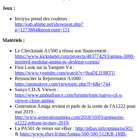
Jeux :
Inviyya prend des couleurs :
http://eab.abime.net/showpost.php?
p=1273884&postcount=151
Matériels :
Le Checkmate A1500 a réussi son financement :
https://www.kickstarter.com/projects/483774293/amiga-3000-
inspired-modular-amiga-pc-desktop-compu/
First Look sur la Vampire V4 :
https://www.youtube.com/watch?v=9zaDLI19RTU
Ressusciter la Rejuvenator A1000 :
https://amigalove.com/viewtopic.php?f=6&t=744
Sanyo CD-X Viewer :
https://www.amigafrance.com/forums/topic/sanyo-cd-x-
viewer-clone-amiga/
Generation Amiga revient et parle de la sortie de l'A1222 pour
mai 2019 :
http://www.generationamiga.com/2018/10/03/amigaone-
a1222-release-in-may-2019/
La PA501 de retour sur eBay :
http://pibus.info/amiga/pa501/
&
https://www.ebay.fr/itm/Amiga-500-500-512KB-1MB-