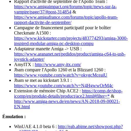
Rapport d'activité de septembre de l'Apollo Team :
https://www.amigaimpact.org/forums/topic/news-sur-la-
vampire/page/37/#post-314854
&
https://www.amigafrance.com/forums/topic/apollo-team-
rapport-dactivite-de-septembre/
Campagne de financement participatif pour le boîtier
Checkmate A1500 :
https://www.kickstarter.com/projects/483774293/amiga-3000-
inspired-modular-amiga-pc-desktop-compu
Adaptateur manette Amiga -> USB :
https://www.arananet.net/pedidos/product/amiga-c64-to-usb-
joystick-adapter/
AmyITX :
http://www.amy-itx.com/
Jbam compare l'Apollo 1260 et la Blizzard 1260 :
https://www.youtube.com/watch?v=okvgcMceaiU
Jbam se met au kickstart 3.9.1 :
https://www.youtube.com/watch?v=N4HgwwOrM4c
Extension de mémoire Chip ACE2 :
https://icomp.de/shop-
icomp/en/produkt-details/product/ace2.html#filter=*
&
http://www.amiga-news.de/en/news/AN-2018-09-00021-
EN.html
Émulation :
WinUAE 4.1.0 beta 6 :
http://eab.abime.net/showpost.php?