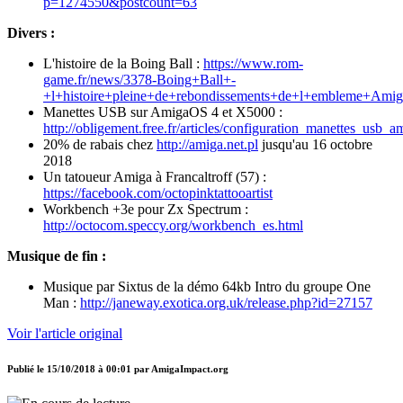
p=1274550&postcount=63
Divers :
L'histoire de la Boing Ball :
https://www.rom-
game.fr/news/3378-Boing+Ball+-
+l+histoire+pleine+de+rebondissements+de+l+embleme+Amig
Manettes USB sur AmigaOS 4 et X5000 :
http://obligement.free.fr/articles/configuration_manettes_usb_
20% de rabais chez
http://amiga.net.pl
jusqu'au 16 octobre
2018
Un tatoueur Amiga à Francaltroff (57) :
https://facebook.com/octopinktattooartist
Workbench +3e pour Zx Spectrum :
http://octocom.speccy.org/workbench_es.html
Musique de fin :
Musique par Sixtus de la démo 64kb Intro du groupe One
Man :
http://janeway.exotica.org.uk/release.php?id=27157
Voir l'article original
Publié le
15/10/2018 à 00:01
par
AmigaImpact.org