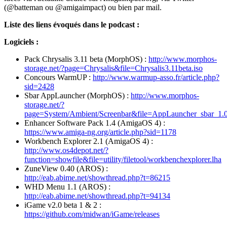
(@batteman ou @amigaimpact) ou bien par mail.
Liste des liens évoqués dans le podcast :
Logiciels :
Pack Chrysalis 3.11 beta (MorphOS) :
http://www.morphos-
storage.net/?page=Chrysalis&file=Chrysalis3.11beta.iso
Concours WarmUP :
http://www.warmup-asso.fr/article.php?
sid=2428
Sbar AppLauncher (MorphOS) :
http://www.morphos-
storage.net/?
page=System/Ambient/Screenbar&file=AppLauncher_sbar_1.0
Enhancer Software Pack 1.4 (AmigaOS 4) :
https://www.amiga-ng.org/article.php?sid=1178
Workbench Explorer 2.1 (AmigaOS 4) :
http://www.os4depot.net/?
function=showfile&file=utility/filetool/workbenchexplorer.lha
ZuneView 0.40 (AROS) :
http://eab.abime.net/showthread.php?t=86215
WHD Menu 1.1 (AROS) :
http://eab.abime.net/showthread.php?t=94134
iGame v2.0 beta 1 & 2 :
https://github.com/midwan/iGame/releases