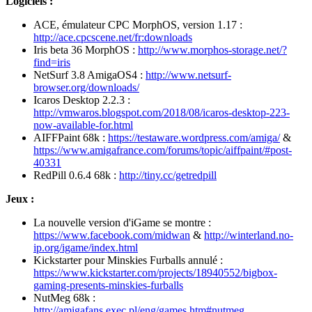
Logiciels :
ACE, émulateur CPC MorphOS, version 1.17 :
http://ace.cpcscene.net/fr:downloads
Iris beta 36 MorphOS :
http://www.morphos-storage.net/?
find=iris
NetSurf 3.8 AmigaOS4 :
http://www.netsurf-
browser.org/downloads/
Icaros Desktop 2.2.3 :
http://vmwaros.blogspot.com/2018/08/icaros-desktop-223-
now-available-for.html
AIFFPaint 68k :
https://testaware.wordpress.com/amiga/
&
https://www.amigafrance.com/forums/topic/aiffpaint/#post-
40331
RedPill 0.6.4 68k :
http://tiny.cc/getredpill
Jeux :
La nouvelle version d'iGame se montre :
https://www.facebook.com/midwan
&
http://winterland.no-
ip.org/igame/index.html
Kickstarter pour Minskies Furballs annulé :
https://www.kickstarter.com/projects/18940552/bigbox-
gaming-presents-minskies-furballs
NutMeg 68k :
http://amigafans.exec.pl/eng/games.htm#nutmeg