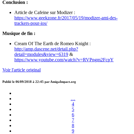
Conclusion :
Article de Cafeine sur Modizer :
https://www.geekzone.fr/2017/05/19/modizer-ami-des-
trackers-pour-ios/
Musique de fin :
Cream Of The Earth de Romeo Knight :
http://amp.dascene.net/detail.php?
detail=modules&view=6319
&
https://www.youtube.com/watch?v=RVPngm2FcpY
Voir l'article original
Publié le
06/09/2018 à 22:45
par
AmigaImpact.org
…
4
5
6
7
8
9