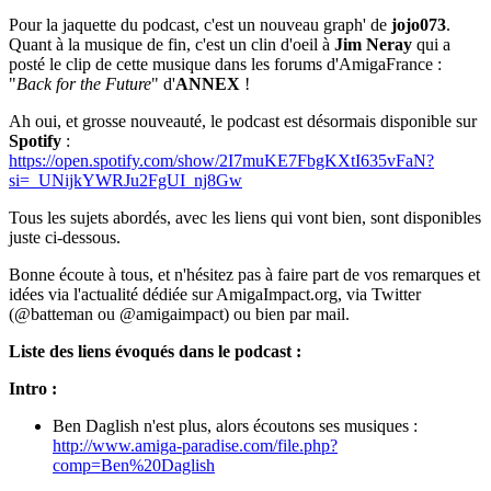
Pour la jaquette du podcast, c'est un nouveau graph' de
jojo073
.
Quant à la musique de fin, c'est un clin d'oeil à
Jim Neray
qui a
posté le clip de cette musique dans les forums d'AmigaFrance :
"
Back for the Future
" d'
ANNEX
!
Ah oui, et grosse nouveauté, le podcast est désormais disponible sur
Spotify
:
https://open.spotify.com/show/2I7muKE7FbgKXtI635vFaN?
si=_UNijkYWRJu2FgUI_nj8Gw
Tous les sujets abordés, avec les liens qui vont bien, sont disponibles
juste ci-dessous.
Bonne écoute à tous, et n'hésitez pas à faire part de vos remarques et
idées via l'actualité dédiée sur AmigaImpact.org, via Twitter
(@batteman ou @amigaimpact) ou bien par mail.
Liste des liens évoqués dans le podcast :
Intro :
Ben Daglish n'est plus, alors écoutons ses musiques :
http://www.amiga-paradise.com/file.php?
comp=Ben%20Daglish