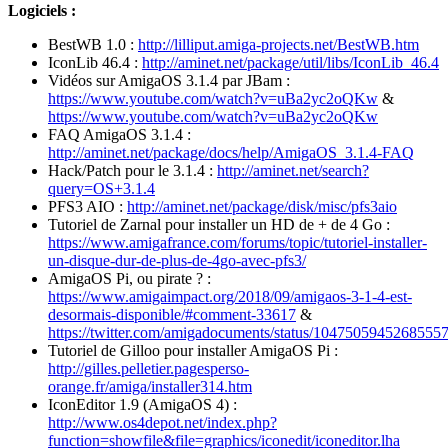
Logiciels :
BestWB 1.0 :
http://lilliput.amiga-projects.net/BestWB.htm
IconLib 46.4 :
http://aminet.net/package/util/libs/IconLib_46.4
Vidéos sur AmigaOS 3.1.4 par JBam :
https://www.youtube.com/watch?v=uBa2yc2oQKw
&
https://www.youtube.com/watch?v=uBa2yc2oQKw
FAQ AmigaOS 3.1.4 :
http://aminet.net/package/docs/help/AmigaOS_3.1.4-FAQ
Hack/Patch pour le 3.1.4 :
http://aminet.net/search?
query=OS+3.1.4
PFS3 AIO :
http://aminet.net/package/disk/misc/pfs3aio
Tutoriel de Zarnal pour installer un HD de + de 4 Go :
https://www.amigafrance.com/forums/topic/tutoriel-installer-
un-disque-dur-de-plus-de-4go-avec-pfs3/
AmigaOS Pi, ou pirate ? :
https://www.amigaimpact.org/2018/09/amigaos-3-1-4-est-
desormais-disponible/#comment-33617
&
https://twitter.com/amigadocuments/status/1047505945268555
Tutoriel de Gilloo pour installer AmigaOS Pi :
http://gilles.pelletier.pagesperso-
orange.fr/amiga/installer314.htm
IconEditor 1.9 (AmigaOS 4) :
http://www.os4depot.net/index.php?
function=showfile&file=graphics/iconedit/iconeditor.lha