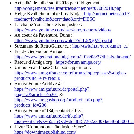
Actualité de juillet/août 2018 par Obligement :
http://obligement.free.fr/articles/actuenbref07082018.php
Helge Kvalheim remixe Last Ninja :
http://aminet.net/search?
readme=Kvalheim&sort=date&ord=DESC
La chaîne YouTube de Kim justice :
https://www.youtube.com/user/elmyrdehory/videos
Au coeur de l'aventure, Dune :
https://www.youtube.com/watch?v=L6XgMCj5a14
Streaming de RetroGamer.ca :
http://twitch.tv/retrogamer_ca
Fin de Generation Amiga :
https://www.generationamiga.com/2018/08/27/this-is-the-end/
Retour d'Amiga.org :
https://forum.amiga.org/
Un nouveau Phase 5 fait son apparition :
https://www.amigafrance.com/forums/topic/phase-5-digital-
products-ltd-le-re-retour/
Amiga Future Archive 4 :
https://www.amigafuture.de/portal.php?
page=2&article=46201
&
https://www.amigashop.org/product_info.php?
products_id=280
Amiga Future n°134, sept/oct 2018 :
https://www.amigafuture.de/kb.php?
mode=article&k=5531&sid=dcf38f572622a307fad406f80001
Livre "Commodore The Inside Story" :
https://downtimepublishing.com/