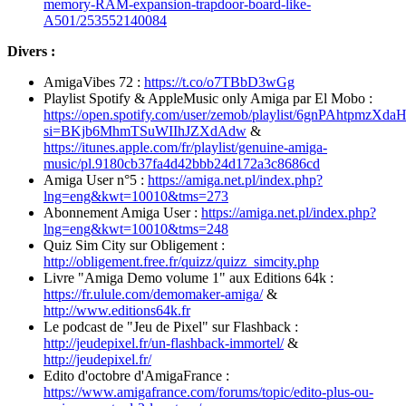
memory-RAM-expansion-trapdoor-board-like-
A501/253552140084
Divers :
AmigaVibes 72 :
https://t.co/o7TBbD3wGg
Playlist Spotify & AppleMusic only Amiga par El Mobo :
https://open.spotify.com/user/zemob/playlist/6gnPAhtpmzXd
si=BKjb6MhmTSuWIIhJZXdAdw
&
https://itunes.apple.com/fr/playlist/genuine-amiga-
music/pl.9180cb37fa4d42bbb24d172a3c8686cd
Amiga User n°5 :
https://amiga.net.pl/index.php?
lng=eng&kwt=10010&tms=273
Abonnement Amiga User :
https://amiga.net.pl/index.php?
lng=eng&kwt=10010&tms=248
Quiz Sim City sur Obligement :
http://obligement.free.fr/quizz/quizz_simcity.php
Livre "Amiga Demo volume 1" aux Editions 64k :
https://fr.ulule.com/demomaker-amiga/
&
http://www.editions64k.fr
Le podcast de "Jeu de Pixel" sur Flashback :
http://jeudepixel.fr/un-flashback-immortel/
&
http://jeudepixel.fr/
Edito d'octobre d'AmigaFrance :
https://www.amigafrance.com/forums/topic/edito-plus-ou-