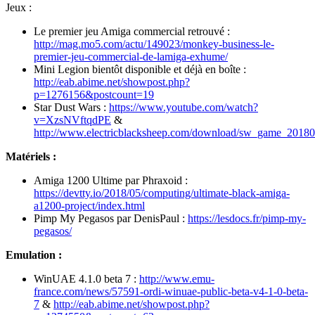
Jeux :
Le premier jeu Amiga commercial retrouvé :
http://mag.mo5.com/actu/149023/monkey-business-le-
premier-jeu-commercial-de-lamiga-exhume/
Mini Legion bientôt disponible et déjà en boîte :
http://eab.abime.net/showpost.php?
p=1276156&postcount=19
Star Dust Wars :
https://www.youtube.com/watch?
v=XzsNVftqdPE
&
http://www.electricblacksheep.com/download/sw_game_2018
Matériels :
Amiga 1200 Ultime par Phraxoid :
https://devtty.io/2018/05/computing/ultimate-black-amiga-
a1200-project/index.html
Pimp My Pegasos par DenisPaul :
https://lesdocs.fr/pimp-my-
pegasos/
Emulation :
WinUAE 4.1.0 beta 7 :
http://www.emu-
france.com/news/57591-ordi-winuae-public-beta-v4-1-0-beta-
7
&
http://eab.abime.net/showpost.php?