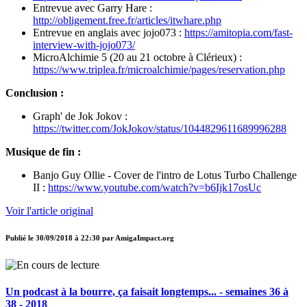
Entrevue avec Garry Hare :
http://obligement.free.fr/articles/itwhare.php
Entrevue en anglais avec jojo073 :
https://amitopia.com/fast-
interview-with-jojo073/
MicroAlchimie 5 (20 au 21 octobre à Clérieux) :
https://www.triplea.fr/microalchimie/pages/reservation.php
Conclusion :
Graph' de Jok Jokov :
https://twitter.com/JokJokov/status/1044829611689996288
Musique de fin :
Banjo Guy Ollie - Cover de l'intro de Lotus Turbo Challenge
II :
https://www.youtube.com/watch?v=b6Ijk17osUc
Voir l'article original
Publié le
30/09/2018 à 22:30
par
AmigaImpact.org
Un podcast à la bourre, ça faisait longtemps... - semaines 36 à
38 - 2018