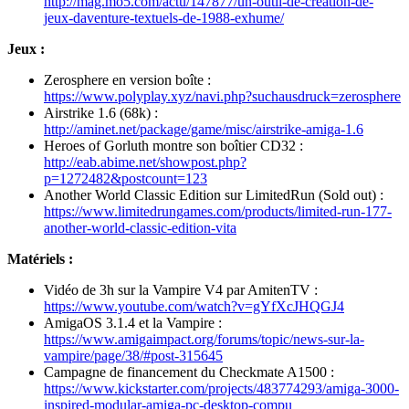
http://mag.mo5.com/actu/147877/un-outil-de-creation-de-
jeux-daventure-textuels-de-1988-exhume/
Jeux :
Zerosphere en version boîte :
https://www.polyplay.xyz/navi.php?suchausdruck=zerosphere
Airstrike 1.6 (68k) :
http://aminet.net/package/game/misc/airstrike-amiga-1.6
Heroes of Gorluth montre son boîtier CD32 :
http://eab.abime.net/showpost.php?
p=1272482&postcount=123
Another World Classic Edition sur LimitedRun (Sold out) :
https://www.limitedrungames.com/products/limited-run-177-
another-world-classic-edition-vita
Matériels :
Vidéo de 3h sur la Vampire V4 par AmitenTV :
https://www.youtube.com/watch?v=gYfXcJHQGJ4
AmigaOS 3.1.4 et la Vampire :
https://www.amigaimpact.org/forums/topic/news-sur-la-
vampire/page/38/#post-315645
Campagne de financement du Checkmate A1500 :
https://www.kickstarter.com/projects/483774293/amiga-3000-
inspired-modular-amiga-pc-desktop-compu