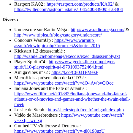
Rastport KA02 :
https://rastport.com/products/KA02/
&
https://twitter.com/rastport_/status/1045400339095138304
Divers :
Underscore sur Radio Méga :
http://www.radio-mega.com/
&
http://www.triplea.fr/blog/category/underscore/
Concours WarmUp :
https://www.warmup-
asso.fr/viewtopic.php?forum=62&topic=2015
Kickstart 1.2 désassemblé :
http://wandel.ca/homepage/execdis/exec_disassembly.txt
Player Spirit n°4 :
https://www.geeks-line.com/player-
spirit/110-player-spirit-n4-9791093752464.html
AmigaVibes n°72 :
https://t.co/C8031FMezF
MicroKids - présentation de la CD32 :
https://www.youtube.com/watch?v=dQ4AwbvQQcc
Indiana Jones and the Fate of Atlantis :
https://www.filfre.net/2018/09/indiana-jones-and-the-fate-of-
atlantis-or-of-movies-and-games-and-whether-the-twain-shall-
meet/
Le site de Steph :
http://sitedesteph.free.fr/amiga/index.php
Vidéo de Masebrothers :
https://www.youtube.com/watch?
v=zxIj_-wi_xg
Gunhed TV s'intéresse à Deuteros :
https://www.youtube.com/watch?v=-tjl0198uzU