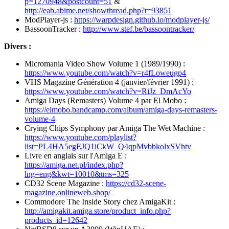
p=1270948&postcount=51
&
http://eab.abime.net/showthread.php?t=93851
ModPlayer-js :
https://warpdesign.github.io/modplayer-js/
BassoonTracker :
http://www.stef.be/bassoontracker/
Divers :
Micromania Video Show Volume 1 (1989/1990) :
https://www.youtube.com/watch?v=r4fLoweugp4
VHS Magazine Génération 4 (janvier/février 1991) :
https://www.youtube.com/watch?v=RiJz_DmAcYo
Amiga Days (Remasters) Volume 4 par El Mobo :
https://elmobo.bandcamp.com/album/amiga-days-remasters-
volume-4
Crying Chips Symphony par Amiga The Wet Machine :
https://www.youtube.com/playlist?
list=PL4HA5egEJQ1iCkW_Q4qpMvbbkolxSVhtv
Livre en anglais sur l'Amiga E :
https://amiga.net.pl/index.php?
lng=eng&kwt=10010&tms=325
CD32 Scene Magazine :
https://cd32-scene-
magazine.onlineweb.shop/
Commodore The Inside Story chez AmigaKit :
http://amigakit.amiga.store/product_info.php?
products_id=12642