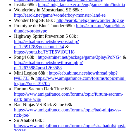
Insidia 68k :
http://amigafans.exec.pl/eng/games.htm#insidia
Wonderboy in Monsterland SE 68k :
http://earok.net/game/wonderboy-monster-land-se
Wonder Dog SE 68k :
http://earok.net/game/wonder-dog-se
Prototype de Blue Thunder 68k :
http://earok.net/game/blue-
thunder-prototype
Highway Sprint Preversion 5 68k :
http://eab.abime.net/showpost.php?
p=1259178&postcount=54
&
https://youtu.be/JYTE5VlOUH8
Pong4 68k :
http://aminet.net/package/game/2play/PoNG4
&
http://eab.abime.net/showthread.php?
p=1263588#post1263588
Mini Legion 68k :
http://eab.abime.net/showthread.php?
t=93733
&
https://www.amigafrance.com/forums/topic/mini-
legion/#post-39705
Furtum Sacrum Dark Time 68k :
https://www.amigafrance.com/forums/topic/furtum-sacrum-
dark-time-wip/
Bad Ninjas VS Rick & Joe 68k :
https://www.amigafrance.com/forums/topic/bad-ninjas-vs-
rick-joe/
Sir Ababol 68k :
https://www.amigafrance.com/forums/topic/sir-abadol/#post-
39916