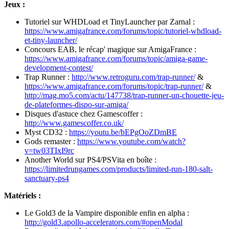
Jeux :
Tutoriel sur WHDLoad et TinyLauncher par Zarnal :
https://www.amigafrance.com/forums/topic/tutoriel-whdload-
et-tiny-launcher/
Concours EAB, le récap' magique sur AmigaFrance :
https://www.amigafrance.com/forums/topic/amiga-game-
development-contest/
Trap Runner :
http://www.retroguru.com/trap-runner/
&
https://www.amigafrance.com/forums/topic/trap-runner/
&
http://mag.mo5.com/actu/147738/trap-runner-un-chouette-jeu-
de-plateformes-dispo-sur-amiga/
Disques d'astuce chez Gamescoffer :
http://www.gamescoffer.co.uk/
Myst CD32 :
https://youtu.be/bEPgOoZDmBE
Gods remaster :
https://www.youtube.com/watch?
v=tw03TIxI9rc
Another World sur PS4/PSVita en boîte :
https://limitedrungames.com/products/limited-run-180-salt-
sanctuary-ps4
Matériels :
Le Gold3 de la Vampire disponible enfin en alpha :
http://gold3.apollo-accelerators.com/#openModal