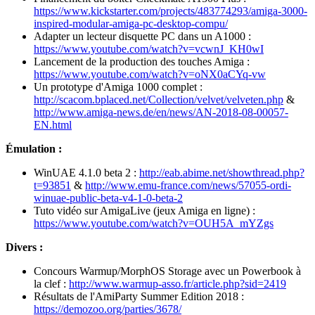
https://www.kickstarter.com/projects/483774293/amiga-3000-
inspired-modular-amiga-pc-desktop-compu/
Adapter un lecteur disquette PC dans un A1000 :
https://www.youtube.com/watch?v=vcwnJ_KH0wI
Lancement de la production des touches Amiga :
https://www.youtube.com/watch?v=oNX0aCYq-vw
Un prototype d'Amiga 1000 complet :
http://scacom.bplaced.net/Collection/velvet/velveten.php
&
http://www.amiga-news.de/en/news/AN-2018-08-00057-
EN.html
Émulation :
WinUAE 4.1.0 beta 2 :
http://eab.abime.net/showthread.php?
t=93851
&
http://www.emu-france.com/news/57055-ordi-
winuae-public-beta-v4-1-0-beta-2
Tuto vidéo sur AmigaLive (jeux Amiga en ligne) :
https://www.youtube.com/watch?v=OUH5A_mYZgs
Divers :
Concours Warmup/MorphOS Storage avec un Powerbook à
la clef :
http://www.warmup-asso.fr/article.php?sid=2419
Résultats de l'AmiParty Summer Edition 2018 :
https://demozoo.org/parties/3678/