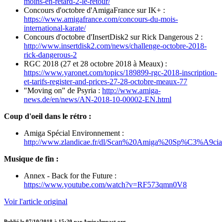
moins-en-retard-2-le-retour/
Concours d'octobre d'AmigaFrance sur IK+ :
https://www.amigafrance.com/concours-du-mois-
international-karate/
Concours d'octobre d'InsertDisk2 sur Rick Dangerous 2 :
http://www.insertdisk2.com/news/challenge-octobre-2018-
rick-dangerous-2
RGC 2018 (27 et 28 octobre 2018 à Meaux) :
https://www.yaronet.com/topics/189899-rgc-2018-inscription-
et-tarifs-register-and-prices-27-28-octobre-meaux-77
"Moving on" de Psyria :
http://www.amiga-
news.de/en/news/AN-2018-10-00002-EN.html
Coup d'oeil dans le rétro :
Amiga Spécial Environnement :
http://www.zlandicae.fr/dl/Scan%20Amiga%20Sp%C3%A9cia
Musique de fin :
Annex - Back for the Future :
https://www.youtube.com/watch?v=RF573qmn0V8
Voir l'article original
Publié le
07/10/2018 à 15:20
par
AmigaImpact.org