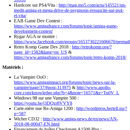
Hardcore sur PS4/Vita :
http://mag.mo5.com/actu/145521/un-
inedit-amiga-et-mega-drive-de-psygnosis-ressuscite-sur-ps4-
et-vita/
EAB Game Dev Contest :
https://www.amigafrance.com/forums/topic/amiga-game-
development-contest/
Rygar AGA se montre :
https://www.facebook.com/groups/1653730221606670/permal
Retro Komp Game Dev 2018 :
http://retrokomp.org/?
page_id=1582&lang=en_US
&
https://www.amigafrance.com/forums/topic/retro-komp-2018/
Matériels :
La Vampire OoO :
https://www.amigaimpact.org/forums/topic/news-sur-la-
vampire/page/37/#post-313975
&
http://www.apollo-
core.com/knowledge.php?b=4&note=16571&z=Tu0V_L
Windows 98 sur une Vampire 500 :
https://youtu.be/j3DQzr8VVY8
Carte-mère nue Re-Amiga 1200 :
http://wordpress.hertell.nu/?
p=587
Wicher CD32 :
http://www.amiga-news.de/en/news/AN-
2018-08-00047-EN.html
Financement du boîter Checkmate A1500 Plus :