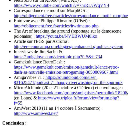
NetBSD8 sur un A3000 (WinUAE) :
https://www.youtube.com/watch?v=7nrRLvWqVY4
Correspondance de motif sur MorphOS :
http://obligement.free.fr/articles/correspondance_motif_morpho
Entrevue avec Philippe Rimauro (Offset) :
http://obligement.free.fr/articles/itwrimauro.php
The Art of breaking the ground (reportage sur la demoscene
polonaise) :
https://youtu.be/NVEBWUM8lko
Article sur l'EGS par Astrofra :
http://ere.emucamp.com/blog/egs-enhanced-graphics-system/
Interviews de Jim Sach : &
https://amigalove.com/viewtopic.php?f=5&t=734
Gamekult lance RetroDash :
https://www.gamekult.com/emission/gamekult-lance-retro-
dash-sa-nouvelle-emission-retrogaming-3050809667.html
AmigaVibes 71 :
https://soundcloud.com/user-
831625471/podcast-71-happy-riverwashing-on-the-spurmp3
MicroAlchimie (20 et 21 octobre à Clérieux) et covoiturage :
https://www.facebook.com/groups/amigaistes/permalink/1820
(en Lotus) &
https://www.triplea.fr/forum/viewforum.php?
f=55
AmiWest 2018 (11 au 14 octobre à Sacramento) :
http://www.amiwest.net/
Conclusion :