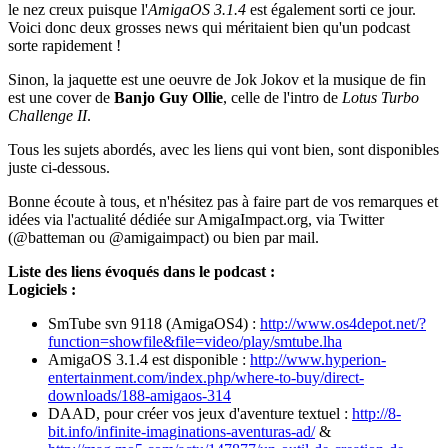
le nez creux puisque l'
AmigaOS 3.1.4
est également sorti ce jour.
Voici donc deux grosses news qui méritaient bien qu'un podcast
sorte rapidement !
Sinon, la jaquette est une oeuvre de Jok Jokov et la musique de fin
est une cover de
Banjo Guy Ollie
, celle de l'intro de
Lotus Turbo
Challenge II
.
Tous les sujets abordés, avec les liens qui vont bien, sont disponibles
juste ci-dessous.
Bonne écoute à tous, et n'hésitez pas à faire part de vos remarques et
idées via l'actualité dédiée sur AmigaImpact.org, via Twitter
(@batteman ou @amigaimpact) ou bien par mail.
Liste des liens évoqués dans le podcast :
Logiciels :
SmTube svn 9118 (AmigaOS4) :
http://www.os4depot.net/?
function=showfile&file=video/play/smtube.lha
AmigaOS 3.1.4 est disponible :
http://www.hyperion-
entertainment.com/index.php/where-to-buy/direct-
downloads/188-amigaos-314
DAAD, pour créer vos jeux d'aventure textuel :
http://8-
bit.info/infinite-imaginations-aventuras-ad/
&