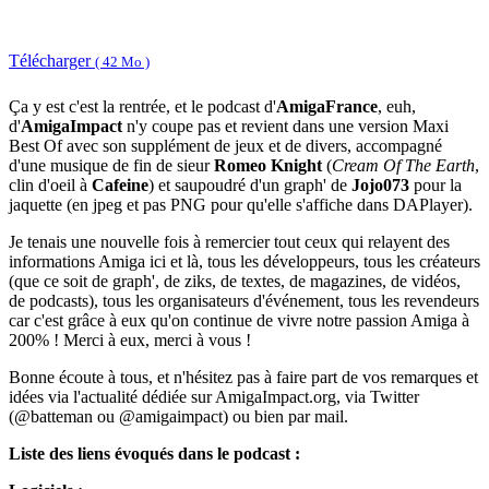
Télécharger
( 42 Mo )
Ça y est c'est la rentrée, et le podcast d'
AmigaFrance
, euh,
d'
AmigaImpact
n'y coupe pas et revient dans une version Maxi
Best Of avec son supplément de jeux et de divers, accompagné
d'une musique de fin de sieur
Romeo Knight
(
Cream Of The Earth
,
clin d'oeil à
Cafeine
) et saupoudré d'un graph' de
Jojo073
pour la
jaquette (en jpeg et pas PNG pour qu'elle s'affiche dans DAPlayer).
Je tenais une nouvelle fois à remercier tout ceux qui relayent des
informations Amiga ici et là, tous les développeurs, tous les créateurs
(que ce soit de graph', de ziks, de textes, de magazines, de vidéos,
de podcasts), tous les organisateurs d'événement, tous les revendeurs
car c'est grâce à eux qu'on continue de vivre notre passion Amiga à
200% ! Merci à eux, merci à vous !
Bonne écoute à tous, et n'hésitez pas à faire part de vos remarques et
idées via l'actualité dédiée sur AmigaImpact.org, via Twitter
(@batteman ou @amigaimpact) ou bien par mail.
Liste des liens évoqués dans le podcast :