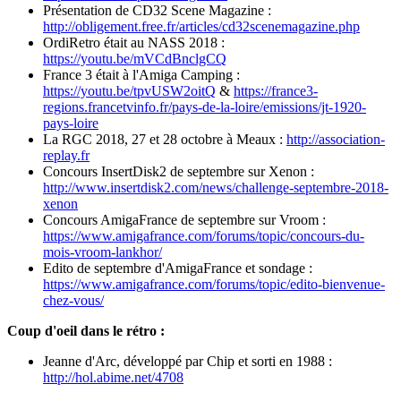
Présentation de CD32 Scene Magazine :
http://obligement.free.fr/articles/cd32scenemagazine.php
OrdiRetro était au NASS 2018 :
https://youtu.be/mVCdBnclgCQ
France 3 était à l'Amiga Camping :
https://youtu.be/tpvUSW2oitQ
&
https://france3-
regions.francetvinfo.fr/pays-de-la-loire/emissions/jt-1920-
pays-loire
La RGC 2018, 27 et 28 octobre à Meaux :
http://association-
replay.fr
Concours InsertDisk2 de septembre sur Xenon :
http://www.insertdisk2.com/news/challenge-septembre-2018-
xenon
Concours AmigaFrance de septembre sur Vroom :
https://www.amigafrance.com/forums/topic/concours-du-
mois-vroom-lankhor/
Edito de septembre d'AmigaFrance et sondage :
https://www.amigafrance.com/forums/topic/edito-bienvenue-
chez-vous/
Coup d'oeil dans le rétro :
Jeanne d'Arc, développé par Chip et sorti en 1988 :
http://hol.abime.net/4708