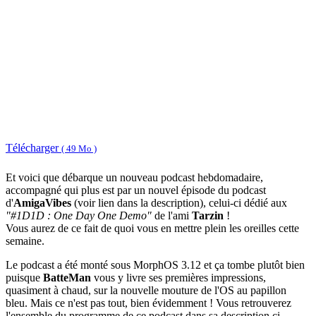
Télécharger
( 49 Mo )
Et voici que débarque un nouveau podcast hebdomadaire,
accompagné qui plus est par un nouvel épisode du podcast
d'
AmigaVibes
(voir lien dans la description), celui-ci dédié aux
"#1D1D : One Day One Demo"
de l'ami
Tarzin
!
Vous aurez de ce fait de quoi vous en mettre plein les oreilles cette
semaine.
Le podcast a été monté sous MorphOS 3.12 et ça tombe plutôt bien
puisque
BatteMan
vous y livre ses premières impressions,
quasiment à chaud, sur la nouvelle mouture de l'OS au papillon
bleu. Mais ce n'est pas tout, bien évidemment ! Vous retrouverez
l'ensemble du programme de ce podcast dans sa description ci-