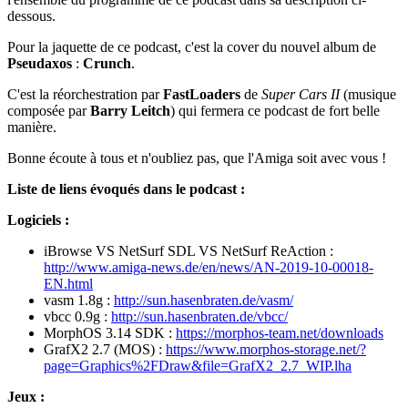
dessous.
Pour la jaquette de ce podcast, c'est la cover du nouvel album de
Pseudaxos
:
Crunch
.
C'est la réorchestration par
FastLoaders
de
Super Cars II
(musique
composée par
Barry Leitch
) qui fermera ce podcast de fort belle
manière.
Bonne écoute à tous et n'oubliez pas, que l'Amiga soit avec vous !
Liste de liens évoqués dans le podcast :
Logiciels :
iBrowse VS NetSurf SDL VS NetSurf ReAction :
http://www.amiga-news.de/en/news/AN-2019-10-00018-
EN.html
vasm 1.8g :
http://sun.hasenbraten.de/vasm/
vbcc 0.9g :
http://sun.hasenbraten.de/vbcc/
MorphOS 3.14 SDK :
https://morphos-team.net/downloads
GrafX2 2.7 (MOS) :
https://www.morphos-storage.net/?
page=Graphics%2FDraw&file=GrafX2_2.7_WIP.lha
Jeux :