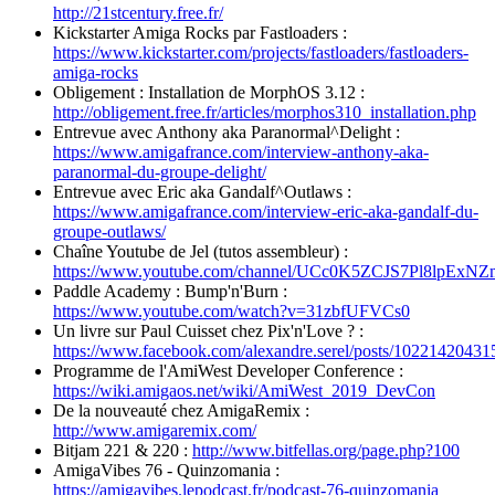
http://21stcentury.free.fr/
Kickstarter Amiga Rocks par Fastloaders :
https://www.kickstarter.com/projects/fastloaders/fastloaders-
amiga-rocks
Obligement : Installation de MorphOS 3.12 :
http://obligement.free.fr/articles/morphos310_installation.php
Entrevue avec Anthony aka Paranormal^Delight :
https://www.amigafrance.com/interview-anthony-aka-
paranormal-du-groupe-delight/
Entrevue avec Eric aka Gandalf^Outlaws :
https://www.amigafrance.com/interview-eric-aka-gandalf-du-
groupe-outlaws/
Chaîne Youtube de Jel (tutos assembleur) :
https://www.youtube.com/channel/UCc0K5ZCJS7Pl8lpExN
Paddle Academy : Bump'n'Burn :
https://www.youtube.com/watch?v=31zbfUFVCs0
Un livre sur Paul Cuisset chez Pix'n'Love ? :
https://www.facebook.com/alexandre.serel/posts/1022142043
Programme de l'AmiWest Developer Conference :
https://wiki.amigaos.net/wiki/AmiWest_2019_DevCon
De la nouveauté chez AmigaRemix :
http://www.amigaremix.com/
Bitjam 221 & 220 :
http://www.bitfellas.org/page.php?100
AmigaVibes 76 - Quinzomania :
https://amigavibes.lepodcast.fr/podcast-76-quinzomania