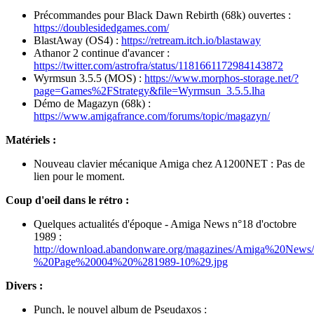
Précommandes pour Black Dawn Rebirth (68k) ouvertes :
https://doublesidedgames.com/
BlastAway (OS4) :
https://retream.itch.io/blastaway
Athanor 2 continue d'avancer :
https://twitter.com/astrofra/status/1181661172984143872
Wyrmsun 3.5.5 (MOS) :
https://www.morphos-storage.net/?
page=Games%2FStrategy&file=Wyrmsun_3.5.5.lha
Démo de Magazyn (68k) :
https://www.amigafrance.com/forums/topic/magazyn/
Matériels :
Nouveau clavier mécanique Amiga chez A1200NET : Pas de
lien pour le moment.
Coup d'oeil dans le rétro :
Quelques actualités d'époque - Amiga News n°18 d'octobre
1989 :
http://download.abandonware.org/magazines/Amiga%20Ne
%20Page%20004%20%281989-10%29.jpg
Divers :
Punch, le nouvel album de Pseudaxos :