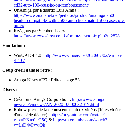
cd32-tuto-100-reussite-ou-rembousement/
UnAmiga par Eduardo Luis Arana :
https://www.arananet.net/pedidos/product/unamiga-a500-
header-compatible-with-a500-and-checkmate-1500-cases-pre-
order/
ReAgnus par Stephen Leary :
https://www.exxoshost.co.uk/forum/viewtopic.php?t=2828
Emulation :
WinUAE 4.4.0 :
http://www.winuae.net/2020/07/02/winuae-
4-4-0/
Coup d'oeil dans le rétro :
Amiga News n°27 : Edito + page 53
Divers :
Création d'Amiga Corporation :
http://www.amiga-
news.de/en/news/AN-2020-07-00032-EN.html
Rahow présente la demoscene en deux vidéos (1ères vidéos
d'une série dédiée) :
https://m.youtube.com/watch?
v=xuRKm0jcC5Q
&
https://m.youtube.com/watch?
v=LsD4yPyviQk