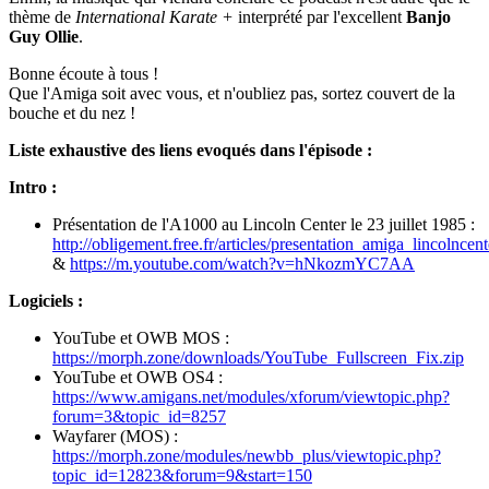
thème de
International Karate +
interprété par l'excellent
Banjo
Guy Ollie
.
Bonne écoute à tous !
Que l'Amiga soit avec vous, et n'oubliez pas, sortez couvert de la
bouche et du nez !
Liste exhaustive des liens evoqués dans l'épisode :
Intro :
Présentation de l'A1000 au Lincoln Center le 23 juillet 1985 :
http://obligement.free.fr/articles/presentation_amiga_lincolncen
&
https://m.youtube.com/watch?v=hNkozmYC7AA
Logiciels :
YouTube et OWB MOS :
https://morph.zone/downloads/YouTube_Fullscreen_Fix.zip
YouTube et OWB OS4 :
https://www.amigans.net/modules/xforum/viewtopic.php?
forum=3&topic_id=8257
Wayfarer (MOS) :
https://morph.zone/modules/newbb_plus/viewtopic.php?
topic_id=12823&forum=9&start=150