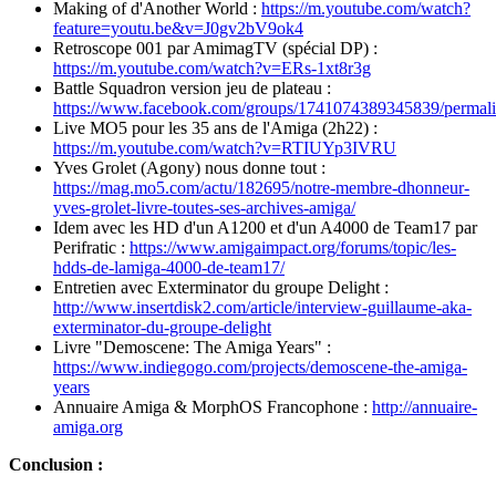
Making of d'Another World :
https://m.youtube.com/watch?
feature=youtu.be&v=J0gv2bV9ok4
Retroscope 001 par AmimagTV (spécial DP) :
https://m.youtube.com/watch?v=ERs-1xt8r3g
Battle Squadron version jeu de plateau :
https://www.facebook.com/groups/1741074389345839/permal
Live MO5 pour les 35 ans de l'Amiga (2h22) :
https://m.youtube.com/watch?v=RTIUYp3IVRU
Yves Grolet (Agony) nous donne tout :
https://mag.mo5.com/actu/182695/notre-membre-dhonneur-
yves-grolet-livre-toutes-ses-archives-amiga/
Idem avec les HD d'un A1200 et d'un A4000 de Team17 par
Perifratic :
https://www.amigaimpact.org/forums/topic/les-
hdds-de-lamiga-4000-de-team17/
Entretien avec Exterminator du groupe Delight :
http://www.insertdisk2.com/article/interview-guillaume-aka-
exterminator-du-groupe-delight
Livre "Demoscene: The Amiga Years" :
https://www.indiegogo.com/projects/demoscene-the-amiga-
years
Annuaire Amiga & MorphOS Francophone :
http://annuaire-
amiga.org
Conclusion :