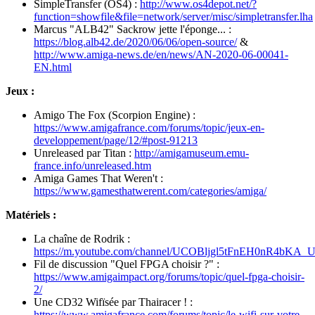
SimpleTransfer (OS4) :
http://www.os4depot.net/?
function=showfile&file=network/server/misc/simpletransfer.lha
Marcus "ALB42" Sackrow jette l'éponge... :
https://blog.alb42.de/2020/06/06/open-source/
&
http://www.amiga-news.de/en/news/AN-2020-06-00041-
EN.html
Jeux :
Amigo The Fox (Scorpion Engine) :
https://www.amigafrance.com/forums/topic/jeux-en-
developpement/page/12/#post-91213
Unreleased par Titan :
http://amigamuseum.emu-
france.info/unreleased.htm
Amiga Games That Weren't :
https://www.gamesthatwerent.com/categories/amiga/
Matériels :
La chaîne de Rodrik :
https://m.youtube.com/channel/UCOBljgl5tFnEH0nR4bKA_
Fil de discussion "Quel FPGA choisir ?" :
https://www.amigaimpact.org/forums/topic/quel-fpga-choisir-
2/
Une CD32 Wifïsée par Thairacer ! :
https://www.amigafrance.com/forums/topic/le-wifi-sur-votre-