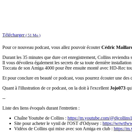
Télécharger
( 51 Mo )
Pour ce nouveau podcast, vous allez pouvoir écouter
Cédric Maillar
Durant les 35 minutes que dure cet enregistrement, Collins reviendra
Il vous dévoilera également les secrets de sa toute dernière installa
Toccata de son Amiga 4000 pour être ensuite monté avec HD-Rec to
Et pour conclure en beauté ce podcast, vous pourrez écouter une des d
Quant à l'illustration de ce podcast, on la doit à l'excellent
Jojo073
qui
--
Liste des liens évoqués durant l'entretien :
Chaîne Youtube de Collins :
https://m.youtube.com/@djcollins
Site pour acheter le vynil de l'OST d'Odyssey :
https://wrwtfw
Vidéos de Collins qui mixe avec son Amiga en club :
https://