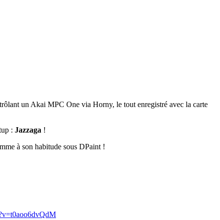
trôlant un Akai MPC One via Horny, le tout enregistré avec la carte
tup :
Jazzaga
!
 comme à son habitude sous DPaint !
ch?v=t0aoo6dvQdM