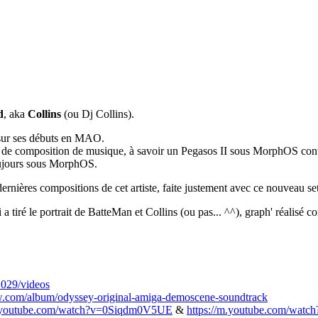
d
, aka
Collins
(ou Dj Collins).
 sur ses débuts en MAO.
tion de composition de musique, à savoir un Pegasos II sous MorphOS con
ujours sous MorphOS.
ernières compositions de cet artiste, faite justement avec ce nouveau se
 a tiré le portrait de BatteMan et Collins (ou pas... ^^), graph' réalisé
1029/videos
w.com/album/odyssey-original-amiga-demoscene-soundtrack
m.youtube.com/watch?v=0Siqdm0V5UE
&
https://m.youtube.com/wat