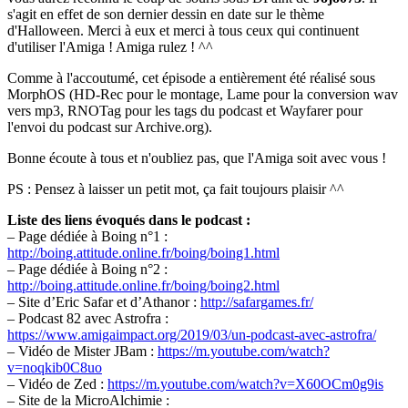
s'agit en effet de son dernier dessin en date sur le thème
d'Halloween. Merci à eux et merci à tous ceux qui continuent
d'utiliser l'Amiga ! Amiga rulez ! ^^
Comme à l'accoutumé, cet épisode a entièrement été réalisé sous
MorphOS (HD-Rec pour le montage, Lame pour la conversion wav
vers mp3, RNOTag pour les tags du podcast et Wayfarer pour
l'envoi du podcast sur Archive.org).
Bonne écoute à tous et n'oubliez pas, que l'Amiga soit avec vous !
PS : Pensez à laisser un petit mot, ça fait toujours plaisir ^^
Liste des liens évoqués dans le podcast :
– Page dédiée à Boing n°1 :
http://boing.attitude.online.fr/boing/boing1.html
– Page dédiée à Boing n°2 :
http://boing.attitude.online.fr/boing/boing2.html
– Site d’Eric Safar et d’Athanor :
http://safargames.fr/
– Podcast 82 avec Astrofra :
https://www.amigaimpact.org/2019/03/un-podcast-avec-astrofra/
– Vidéo de Mister JBam :
https://m.youtube.com/watch?
v=noqkib0C8uo
– Vidéo de Zed :
https://m.youtube.com/watch?v=X60OCm0g9is
– Site de la MicroAlchimie :