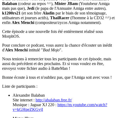
Balaban
(codeur au repos ^^),
Mister JBam
(Youtubeur Amiga
mais pas que),
Jedi
(le papa de l'Annuaire Amiga entre autres),
k1200rs21
(et son frère
Aladin
par le biais de son témoignage,
utilisateurs et joueurs actifs),
ThaiRacer
(l'homme à la CD32 ^^) et
enfin
Alex Menchi
(compositeur/zycos Amiga notamment).
Cette épisode a une nouvelle fois été entièrement réalisé sous
MorphOS.
Pour conclure ce podcast, vous aurez la chance d'écouter un inédit
d'
Alex Menchi
intitulé "
Bad Mojo
".
Nous tenions à remercier tous les participants de cet épisode, mais
aussi du précédent et des prochains. Et si vous voulez en être,
envoyez votre fichier audio à BatteMan !
Bonne écoute à tous et n'oubliez pas, que l'Amiga soit avec vous !
Liste de participants :
Alexandre Balaban
Site internet :
http://abalaban.free.fr/
Musique : Jaguar XJ 220 :
https://m.youtube.com/watch?
v=kGHpeZKGvjI